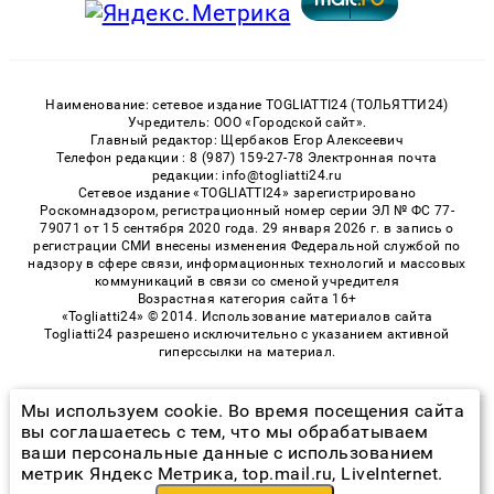
Наименование: сетевое издание TOGLIATTI24 (ТОЛЬЯТТИ24)
Учредитель: ООО «Городской сайт».
Главный редактор: Щербаков Егор Алексеевич
Телефон редакции : 8 (987) 159-27-78 Электронная почта
редакции: info@togliatti24.ru
Сетевое издание «TOGLIATTI24» зарегистрировано
Роскомнадзором, регистрационный номер серии ЭЛ № ФС 77-
79071 от 15 сентября 2020 года. 29 января 2026 г. в запись о
регистрации СМИ внесены изменения Федеральной службой по
надзору в сфере связи, информационных технологий и массовых
коммуникаций в связи со сменой учредителя
Возрастная категория сайта 16+
«Togliatti24» © 2014. Использование материалов сайта
Togliatti24 разрешено исключительно с указанием активной
гиперссылки на материал.
Мы используем cookie. Во время посещения сайта
© 2026 «Togliatti24» | Все права защищены
вы соглашаетесь с тем, что мы обрабатываем
ваши персональные данные с использованием
Возрастная категория сайта 16+
метрик Яндекс Метрика, top.mail.ru, LiveInternet.
Политика конфиденциальности