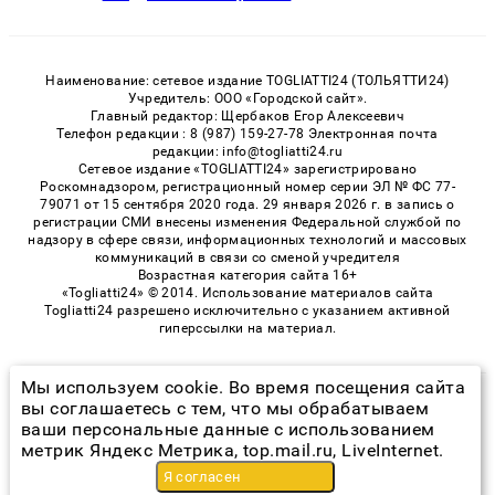
Наименование: сетевое издание TOGLIATTI24 (ТОЛЬЯТТИ24)
Учредитель: ООО «Городской сайт».
Главный редактор: Щербаков Егор Алексеевич
Телефон редакции : 8 (987) 159-27-78 Электронная почта
редакции: info@togliatti24.ru
Сетевое издание «TOGLIATTI24» зарегистрировано
Роскомнадзором, регистрационный номер серии ЭЛ № ФС 77-
79071 от 15 сентября 2020 года. 29 января 2026 г. в запись о
регистрации СМИ внесены изменения Федеральной службой по
надзору в сфере связи, информационных технологий и массовых
коммуникаций в связи со сменой учредителя
Возрастная категория сайта 16+
«Togliatti24» © 2014. Использование материалов сайта
Togliatti24 разрешено исключительно с указанием активной
гиперссылки на материал.
Мы используем cookie. Во время посещения сайта
© 2026 «Togliatti24» | Все права защищены
вы соглашаетесь с тем, что мы обрабатываем
ваши персональные данные с использованием
Возрастная категория сайта 16+
метрик Яндекс Метрика, top.mail.ru, LiveInternet.
Политика конфиденциальности
Я согласен