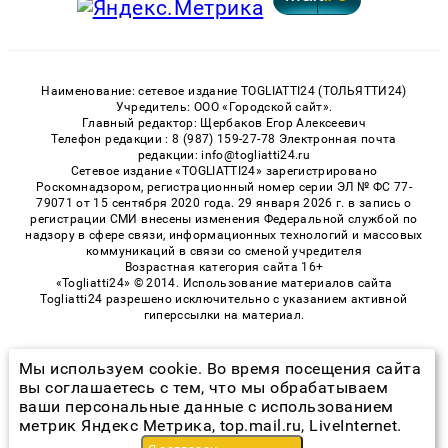
Наименование: сетевое издание TOGLIATTI24 (ТОЛЬЯТТИ24)
Учредитель: ООО «Городской сайт».
Главный редактор: Щербаков Егор Алексеевич
Телефон редакции : 8 (987) 159-27-78 Электронная почта
редакции: info@togliatti24.ru
Сетевое издание «TOGLIATTI24» зарегистрировано
Роскомнадзором, регистрационный номер серии ЭЛ № ФС 77-
79071 от 15 сентября 2020 года. 29 января 2026 г. в запись о
регистрации СМИ внесены изменения Федеральной службой по
надзору в сфере связи, информационных технологий и массовых
коммуникаций в связи со сменой учредителя
Возрастная категория сайта 16+
«Togliatti24» © 2014. Использование материалов сайта
Togliatti24 разрешено исключительно с указанием активной
гиперссылки на материал.
Мы используем cookie. Во время посещения сайта
© 2026 «Togliatti24» | Все права защищены
вы соглашаетесь с тем, что мы обрабатываем
ваши персональные данные с использованием
Возрастная категория сайта 16+
метрик Яндекс Метрика, top.mail.ru, LiveInternet.
Политика конфиденциальности