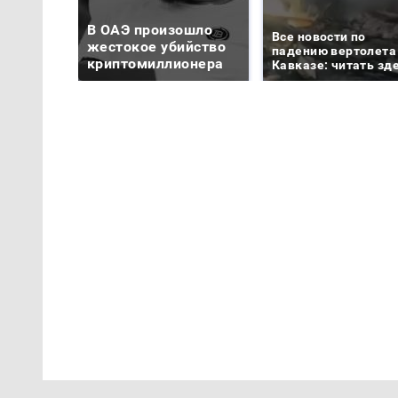
В ОАЭ произошло
Все новости по
жестокое убийство
падению вертолета
криптомиллионера
Кавказе: читать зд