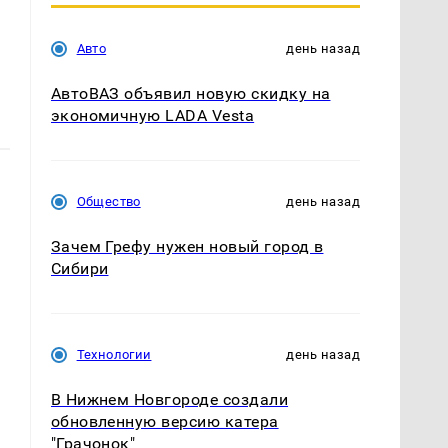
Авто
день назад
АвтоВАЗ объявил новую скидку на
экономичную LADA Vesta
Общество
день назад
Зачем Грефу нужен новый город в
Сибири
Технологии
день назад
В Нижнем Новгороде создали
обновленную версию катера
"Грачонок"