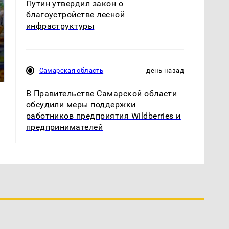
Путин утвердил закон о
благоустройстве лесной
инфраструктуры
Не ешьте эту
Как выглядит место
готовую еду из
крушение вертолета на
Самарская область
день назад
магазина: список
Кавказе: смотреть
В Правительстве Самарской области
обсудили меры поддержки
работников предприятия Wildberries и
предпринимателей