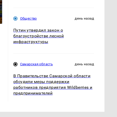
Не ешьте эту
Как выглядит место
готовую еду из
крушение вертолета на
магазина: список
Общество
день назад
Кавказе: смотреть
Путин утвердил закон о
благоустройстве лесной
инфраструктуры
Самарская область
день назад
В Правительстве Самарской области
обсудили меры поддержки
работников предприятия Wildberries и
предпринимателей