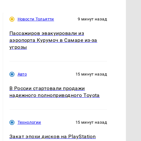
Новости Тольятти
9 минут назад
Пассажиров эвакуировали из
аэропорта Курумоч в Самаре из-за
угрозы
Авто
15 минут назад
В России стартовали продажи
надежного полноприводного Toyota
Технологии
15 минут назад
Закат эпохи дисков на PlayStation