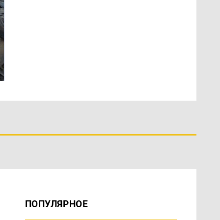
На Урале из казны
Не ешьте эту
были украдены 18
готовую еду из
миллионов рублей
магазина: список
ПОПУЛЯРНОЕ