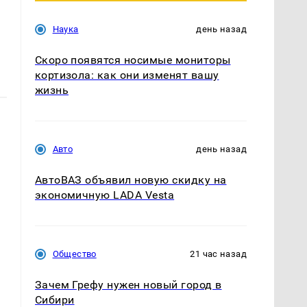
Наука
день назад
Скоро появятся носимые мониторы
кортизола: как они изменят вашу
жизнь
Авто
день назад
АвтоВАЗ объявил новую скидку на
экономичную LADA Vesta
Общество
21 час назад
Зачем Грефу нужен новый город в
Сибири