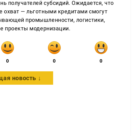
нь получателей субсидий. Ожидается, что
е охват — льготными кредитами смогут
ывающей промышленности, логистики,
ие проекты модернизации.
0
0
0
ая новость ↓