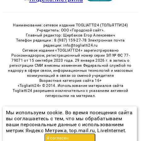
Наименование: сетевое издание TOGLIATTI24 (ТОЛЬЯТТИ24)
Учредитель: ООО «Городской сайт».
Главный редактор: Щербаков Егор Алексеевич
Телефон редакции : 8 (987) 159-27-78 Электронная почта
редакции: info@togliatti24.ru
Сетевое издание «TOGLIATTI24» зарегистрировано
Роскомнадзором, регистрационный номер серии ЭЛ № ФС 77-
79071 от 15 сентября 2020 года. 29 января 2026 г. в запись о
регистрации СМИ внесены изменения Федеральной службой по
надзору в сфере связи, информационных технологий и массовых
коммуникаций в связи со сменой учредителя
Возрастная категория сайта 16+
«Togliatti24» © 2014. Использование материалов сайта
Togliatti24 разрешено исключительно с указанием активной
гиперссылки на материал.
Мы используем cookie. Во время посещения сайта
© 2026 «Togliatti24» | Все права защищены
вы соглашаетесь с тем, что мы обрабатываем
ваши персональные данные с использованием
Возрастная категория сайта 16+
метрик Яндекс Метрика, top.mail.ru, LiveInternet.
Политика конфиденциальности
Я согласен