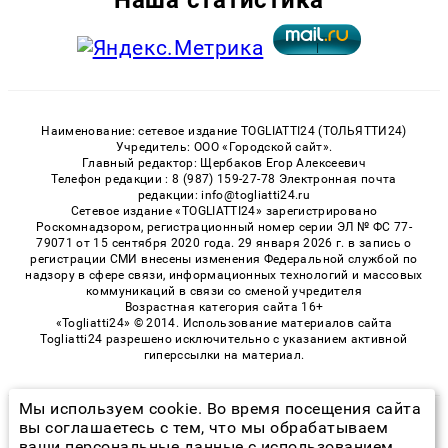
Наименование: сетевое издание TOGLIATTI24 (ТОЛЬЯТТИ24)
Учредитель: ООО «Городской сайт».
Главный редактор: Щербаков Егор Алексеевич
Телефон редакции : 8 (987) 159-27-78 Электронная почта
редакции: info@togliatti24.ru
Сетевое издание «TOGLIATTI24» зарегистрировано
Роскомнадзором, регистрационный номер серии ЭЛ № ФС 77-
79071 от 15 сентября 2020 года. 29 января 2026 г. в запись о
регистрации СМИ внесены изменения Федеральной службой по
надзору в сфере связи, информационных технологий и массовых
коммуникаций в связи со сменой учредителя
Возрастная категория сайта 16+
«Togliatti24» © 2014. Использование материалов сайта
Togliatti24 разрешено исключительно с указанием активной
гиперссылки на материал.
Мы используем cookie. Во время посещения сайта
© 2026 «Togliatti24» | Все права защищены
вы соглашаетесь с тем, что мы обрабатываем
ваши персональные данные с использованием
Возрастная категория сайта 16+