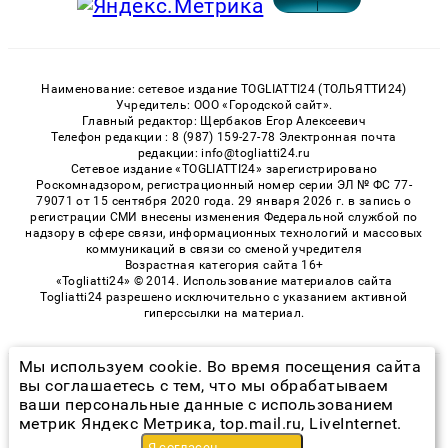
Наименование: сетевое издание TOGLIATTI24 (ТОЛЬЯТТИ24)
Учредитель: ООО «Городской сайт».
Главный редактор: Щербаков Егор Алексеевич
Телефон редакции : 8 (987) 159-27-78 Электронная почта
редакции: info@togliatti24.ru
Сетевое издание «TOGLIATTI24» зарегистрировано
Роскомнадзором, регистрационный номер серии ЭЛ № ФС 77-
79071 от 15 сентября 2020 года. 29 января 2026 г. в запись о
регистрации СМИ внесены изменения Федеральной службой по
надзору в сфере связи, информационных технологий и массовых
коммуникаций в связи со сменой учредителя
Возрастная категория сайта 16+
«Togliatti24» © 2014. Использование материалов сайта
Togliatti24 разрешено исключительно с указанием активной
гиперссылки на материал.
Мы используем cookie. Во время посещения сайта
© 2026 «Togliatti24» | Все права защищены
вы соглашаетесь с тем, что мы обрабатываем
ваши персональные данные с использованием
Возрастная категория сайта 16+
метрик Яндекс Метрика, top.mail.ru, LiveInternet.
Политика конфиденциальности
Я согласен