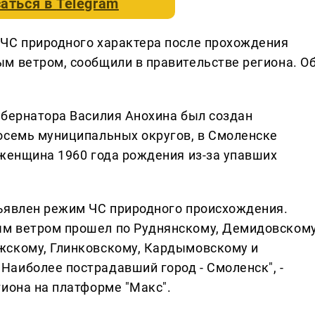
аться в
Telegram
 ЧС природного характера после прохождения
м ветром, сообщили в правительстве региона. О
убернатора Василия Анохина был создан
осемь муниципальных округов, в Смоленске
 женщина 1960 года рождения из-за упавших
ъявлен режим ЧС природного происхождения.
м ветром прошел по Руднянскому, Демидовскому
жскому, Глинковскому, Кардымовскому и
аиболее пострадавший город - Смоленск", -
гиона на платформе "Макс".