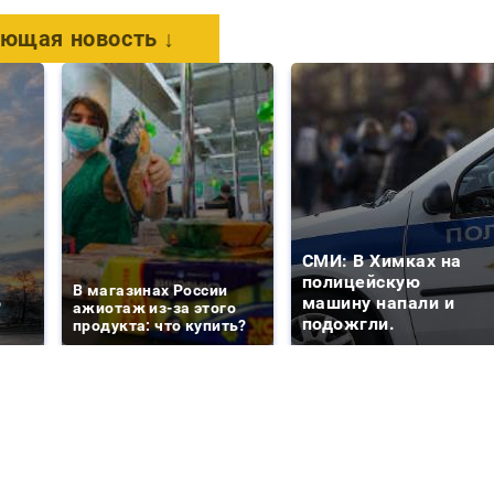
ющая новость ↓
СМИ: В Химках на
е
полицейскую
В магазинах России
о
машину напали и
ажиотаж из-за этого
подожгли.
продукта: что купить?