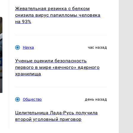
Жевательная резинка с белком
снизила вирус папилломы человека
на 93%
Наука
час назад
Ученые оценили безопасность
первого в мире «вечного» ядерного
хранилища
Где будет встреча
Такую зиму в России
президентов США и
никто не ждал: как
России: Европа?
так?!
Общество
день назад
Целительница Лада-Русь получила
второй уголовный приговор