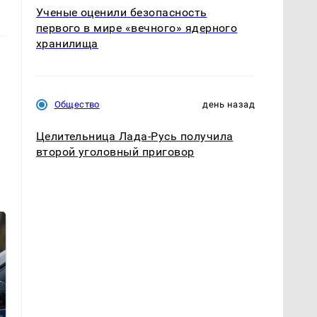
Ученые оценили безопасность
первого в мире «вечного» ядерного
хранилища
Общество
день назад
Целительница Лада-Русь получила
второй уголовный приговор