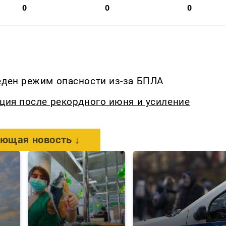
0
0
0
еден режим опасности из-за БПЛА
кция после рекордного июня и усиление
ющая новость ↓