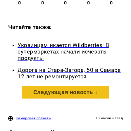
0
0
0
0
0
Читайте также:
Украинцам икается Wildberries: В
супермаркетах начали исчезать
продукты
Дорога на Стара-Загора, 50 в Самаре
12 лет не ремонтируется
Следующая новость ↓
Самарская область
18 часов назад