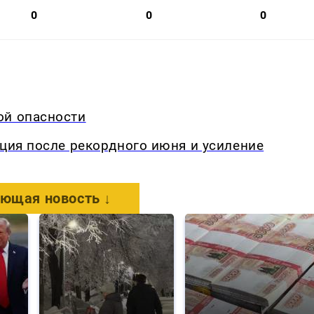
0
0
0
ой опасности
кция после рекордного июня и усиление
ющая новость ↓