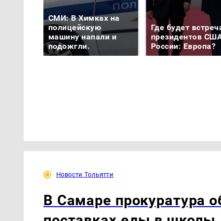
СМИ: В Химках на
полицейскую
Где будет встреч
машину напали и
президентов США
подожгли.
России: Европа?
Новости Тольятти
В Самаре прокуратура 
поставках еды в школы