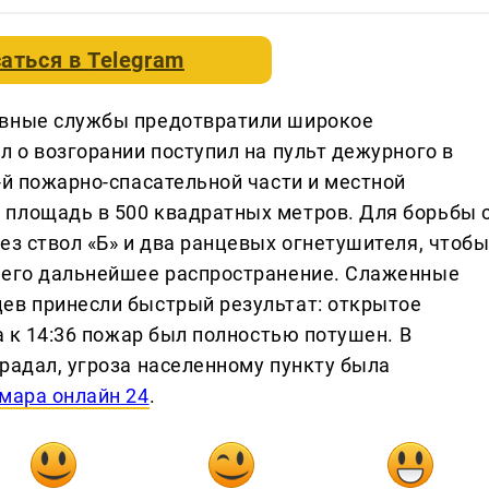
аться в
Telegram
ивные службы предотвратили широкое
л о возгорании поступил на пульт дежурного в
-й пожарно-спасательной части и местной
 площадь в 500 квадратных метров. Для борьбы 
ез ствол «Б» и два ранцевых огнетушителя, чтоб
ь его дальнейшее распространение. Слаженные
ев принесли быстрый результат: открытое
а к 14:36 пожар был полностью потушен. В
радал, угроза населенному пункту была
мара онлайн 24
.