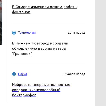
В Самаре изменили режим работы
фонтанов
Не ешьте эту
Технологии
день назад
Как выглядит место
готовую еду из
крушение вертолета на
магазина: список
Кавказе: смотреть
В Нижнем Новгороде создали
обновленную версию катера
"Грачонок"
Наука
9 часов назад
Нейросеть впервые полностью
создала жизнеспособный
бактериофаг