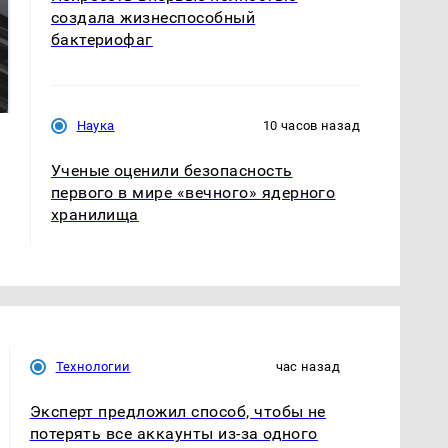
создала жизнеспособный
бактериофаг
Не ешьте эту
Как выглядит место
готовую еду из
крушение вертолета на
магазина: список
Кавказе: смотреть
Наука
10 часов назад
Ученые оценили безопасность
первого в мире «вечного» ядерного
хранилища
Технологии
час назад
Эксперт предложил способ, чтобы не
потерять все аккаунты из-за одного