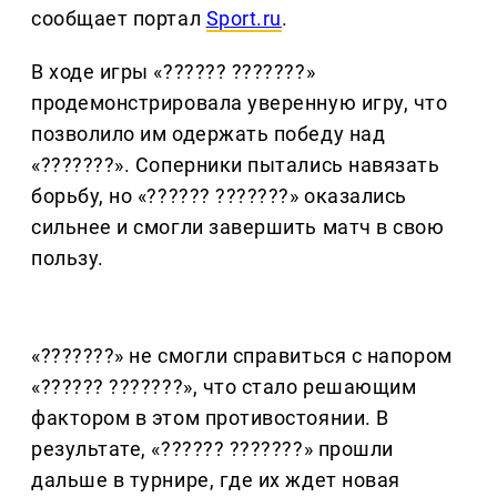
сообщает портал
Sport.ru
.
В ходе игры «?????? ???????»
продемонстрировала уверенную игру, что
позволило им одержать победу над
«???????». Соперники пытались навязать
борьбу, но «?????? ???????» оказались
сильнее и смогли завершить матч в свою
пользу.
«???????» не смогли справиться с напором
«?????? ???????», что стало решающим
фактором в этом противостоянии. В
результате, «?????? ???????» прошли
дальше в турнире, где их ждет новая