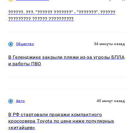
??????, ???, "?????? ???????" - "???????", ??????
????????? ?????? ??????????
Общество
34 минуты назад
В Геленджике закрыли пляжи из-за угрозы БПЛА
и работы ПВО
Авто
45 минут назад
В РФ стартовали продажи компактного
кроссовера Toyota по цене ниже популярных
«китайцев»