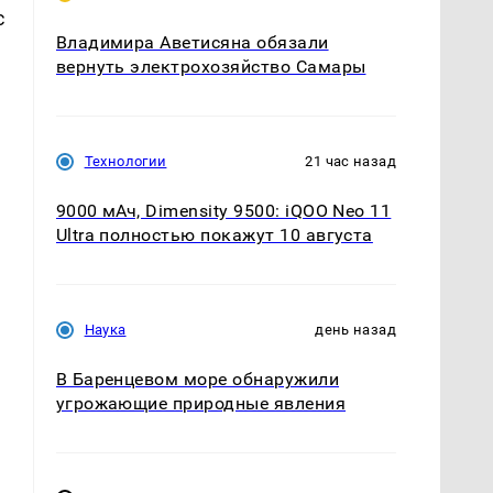
с
Владимира Аветисяна обязали
вернуть электрохозяйство Самары
Технологии
21 час назад
9000 мАч, Dimensity 9500: iQOO Neo 11
Ultra полностью покажут 10 августа
Наука
день назад
В Баренцевом море обнаружили
угрожающие природные явления
й