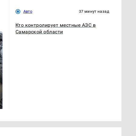
Авто
37 минут назад
Кто контролирует местные АЗС в
Самарской области
На Урале из казны
Не ешьте эту
были украдены 18
готовую еду из
миллионов рублей
магазина: список