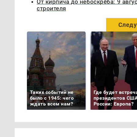
От кирпича до небоскрёба: 9 авг
строителя
Следу
Таких событий не
Где будет встреч
было с 1945: чего
президентов США
ждать всем нам?
России: Европа?