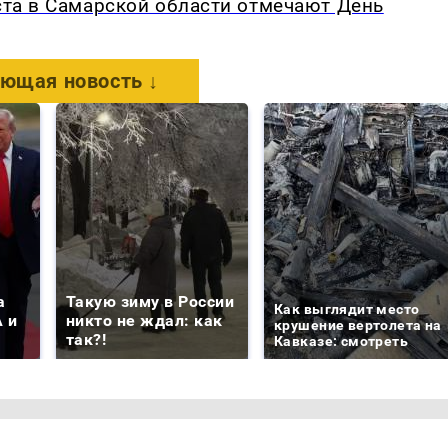
уста в Самарской области отмечают День
ющая новость ↓
а
Такую зиму в России
Как выглядит место
 и
никто не ждал: как
крушение вертолета на
так?!
Кавказе: смотреть