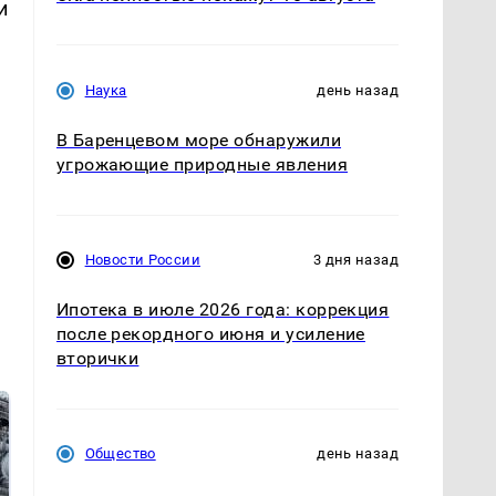
и
Наука
день назад
В Баренцевом море обнаружили
угрожающие природные явления
Новости России
3 дня назад
Ипотека в июле 2026 года: коррекция
после рекордного июня и усиление
вторички
Общество
день назад