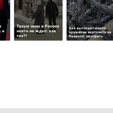
а
Такую зиму в России
Как выглядит место
 и
никто не ждал: как
крушение вертолета на
так?!
Кавказе: смотреть