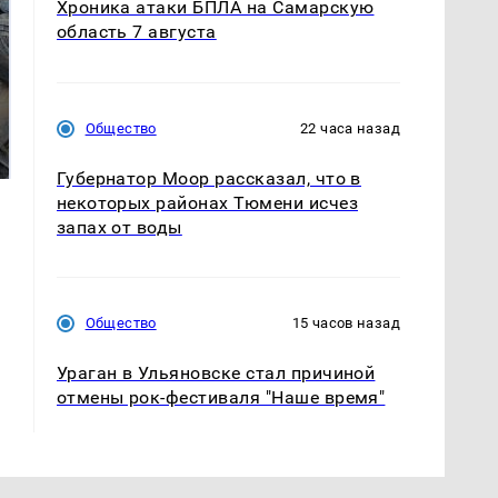
Хроника атаки БПЛА на Самарскую
область 7 августа
На Урале из казны
Не ешьте эту
Общество
22 часа назад
были украдены 18
готовую еду из
миллионов рублей
магазина: список
Губернатор Моор рассказал, что в
некоторых районах Тюмени исчез
запах от воды
Общество
15 часов назад
Ураган в Ульяновске стал причиной
отмены рок-фестиваля "Наше время"