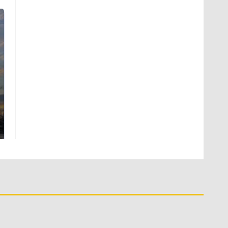
СМИ: В Химках на
полицейскую
В магазинах России
машину напали и
ажиотаж из-за этого
подожгли.
продукта: что купить?