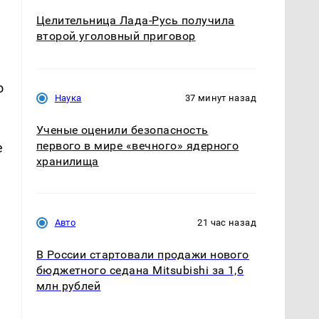
Целительница Лада-Русь получила
второй уголовный приговор
о
Наука
37 минут назад
Ученые оценили безопасность
первого в мире «вечного» ядерного
е
хранилища
Авто
21 час назад
В России стартовали продажи нового
бюджетного седана Mitsubishi за 1,6
млн рублей