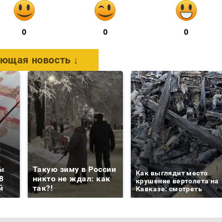
0
0
0
ющая новость ↓
ы
Такую зиму в России
Как выглядит место
8
никто не ждал: как
крушение вертолета на
й
так?!
Кавказе: смотреть