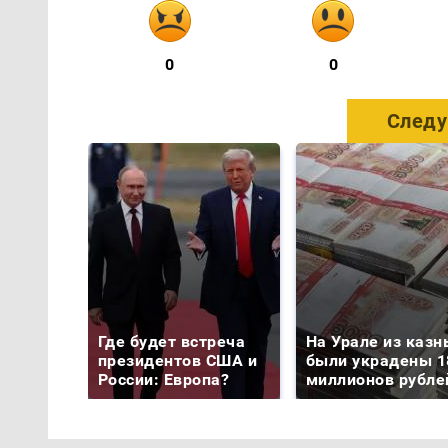
0
0
Следу
Где будет встреча
На Урале из казн
президентов США и
были украдены 1
России: Европа?
миллионов рубле