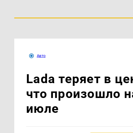
Авто
Lada теряет в це
что произошло н
июле