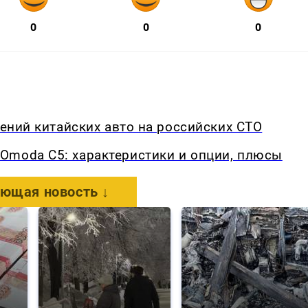
0
0
0
щений китайских авто на российских СТО
Omoda C5: характеристики и опции, плюсы
ющая новость ↓