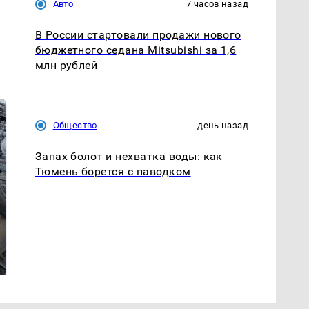
Авто
7 часов назад
В России стартовали продажи нового
бюджетного седана Mitsubishi за 1,6
млн рублей
Общество
день назад
Запах болот и нехватка воды: как
Тюмень борется с паводком
Не ешьте эту
В ОАЭ произошло
готовую еду из
жестокое убийство
магазина: список
криптомиллионера