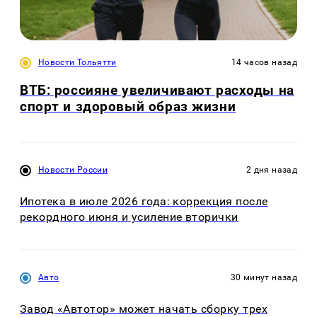
Новости Тольятти
14 часов назад
ВТБ: россияне увеличивают расходы на
спорт и здоровый образ жизни
Новости России
2 дня назад
Ипотека в июле 2026 года: коррекция после
рекордного июня и усиление вторички
Авто
30 минут назад
Завод «Автотор» может начать сборку трех