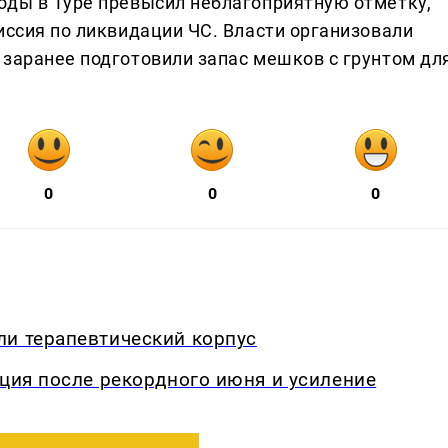
оды в Туре превысил неблагоприятную отметку,
иссия по ликвидации ЧС. Власти организовали
 заранее подготовили запас мешков с грунтом дл
0
0
0
ли терапевтический корпус
кция после рекордного июня и усиление