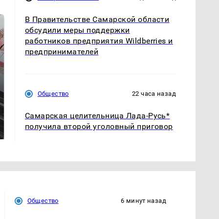
В Правительстве Самарской области
обсудили меры поддержки
работников предприятия Wildberries и
предпринимателей
Общество
22 часа назад
Такую зиму в России
Как выглядит место
Самарская целительница Лада-Русь*
никто не ждал: как
крушение вертолета на
получила второй уголовный приговор
так?!
Кавказе: смотреть
Общество
6 минут назад