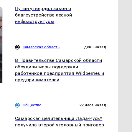
Путин утвердил закон о
благоустройстве лесной
инфраструктуры
Самарская область
день назад
В Правительстве Самарской области
Такую зиму в России
обсудили меры поддержки
Как выглядит место
никто не ждал: как
работников предприятия Wildberries и
крушение вертолета на
так?!
Кавказе: смотреть
предпринимателей
Общество
22 часа назад
Самарская целительница Лада-Русь*
получила второй уголовный приговор