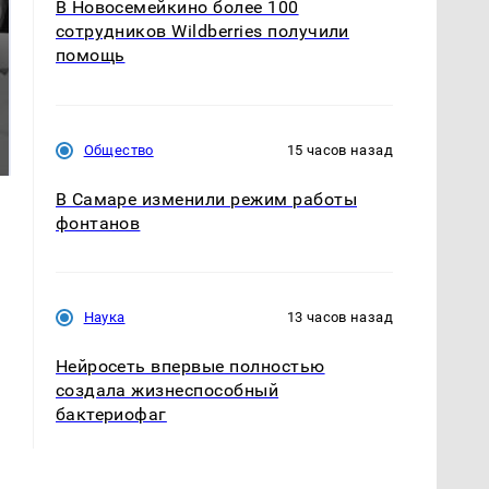
В Новосемейкино более 100
сотрудников Wildberries получили
помощь
Таких событий не
Все новости по
было с 1945: чего
падению вертолета на
Общество
15 часов назад
ждать всем нам?
Кавказе: читать здесь
В Самаре изменили режим работы
фонтанов
Наука
13 часов назад
Нейросеть впервые полностью
создала жизнеспособный
бактериофаг