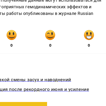
 Полученные данные могут использоваться для
агоприятных гемодинамических эффектов и
ты работы опубликованы в журнале Russian
0
0
0
зкой смены засух и наводнений
кция после рекордного июня и усиление