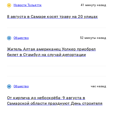
Новости Тольятти
41 минуту назад
8 августа в Самаре косят траву на 20 улицах
Общество
52 минуты назад
Житель Алтая американец Уолкер приобрел
билет в Стамбул на случай депортации
Общество
час назад
От кирпича до небоскрёба: 9 августа в
Самарской области празднуют День строителя