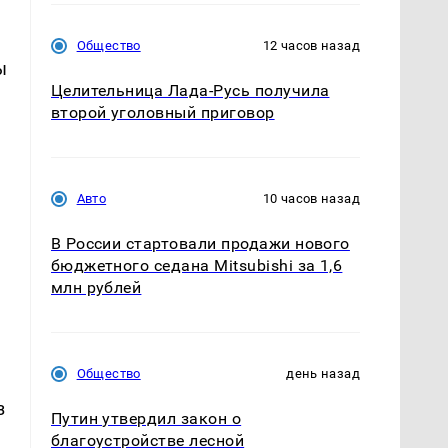
Общество
12 часов назад
ы
Целительница Лада-Русь получила
второй уголовный приговор
Авто
10 часов назад
В России стартовали продажи нового
бюджетного седана Mitsubishi за 1,6
млн рублей
Общество
день назад
з
Путин утвердил закон о
благоустройстве лесной