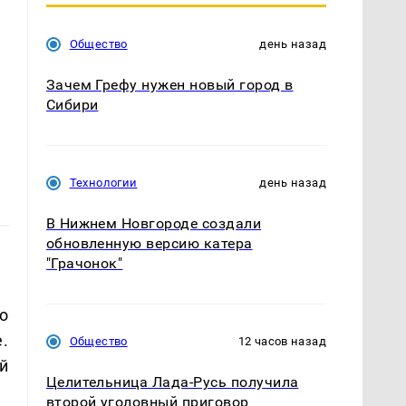
Общество
день назад
Зачем Грефу нужен новый город в
Сибири
Технологии
день назад
В Нижнем Новгороде создали
обновленную версию катера
"Грачонок"
о
.
Общество
12 часов назад
й
Целительница Лада-Русь получила
второй уголовный приговор