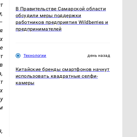
т
В Правительстве Самарской области
,
обсудили меры поддержки
–
работников предприятия Wildberries и
предпринимателей
я
х
не
т
Технологии
день назад
в
Китайские бренды смартфонов начнут
,
использовать квадратные селфи-
т
камеры
х
у
м
,