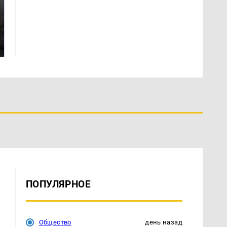
Таких событий не
В магазинах России
было с 1945: чего
ажиотаж из-за этого
ждать всем нам?
продукта: что купить?
ПОПУЛЯРНОЕ
Общество
день назад