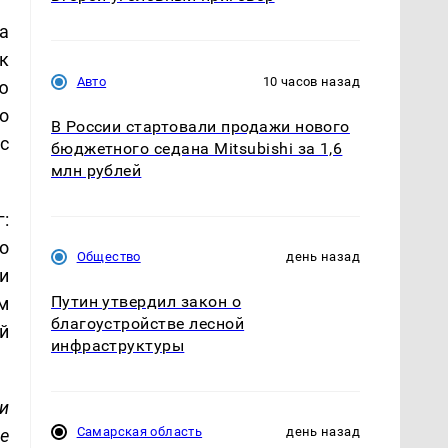
а
к
Авто
10 часов назад
ю
о
В России стартовали продажи нового
с
бюджетного седана Mitsubishi за 1,6
млн рублей
:
о
Общество
день назад
и
Путин утвердил закон о
м
благоустройстве лесной
й
инфраструктуры
и
Самарская область
день назад
е