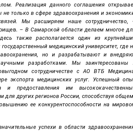
елом. Реализация данного соглашения открывае
 не только в сфере здравоохранения и экономики
связей. Мы расширяем наше сотрудничество
, 
орищев. –
В Самарской области делаем многое дл
Здесь также располагается один из крупнейши
й государственный
медицинский
университет, где 
равоохранения, но и разрабатывают и внедряю
научными разработками. Мы заинтересованы 
овыгодном сотрудничестве с АО ВТБ Медицина
ре экспорта медицинских услуг. Успешный опы
тов и предоставления им
высококачественны
м для других регионов России, способствуя общем
повышению ее конкурентоспособности на мирово
значительные успехи в области здравоохранения