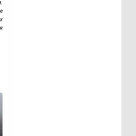
.
ие
х
я