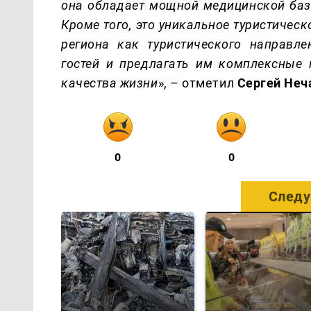
она обладает мощной медицинской ба
Кро
ме того, это уникальное туристичес
региона как туристического направл
гостей и предлагать им комплексные
качества жизни
», – отметил
Сергей Неч
0
0
Следу