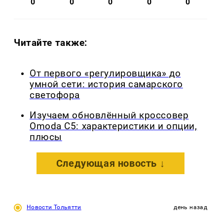
0
0
0
0
0
Читайте также:
От первого «регулировщика» до
умной сети: история самарского
светофора
Изучаем обновлённый кроссовер
Omoda C5: характеристики и опции,
плюсы
Следующая новость ↓
Новости Тольятти
день назад