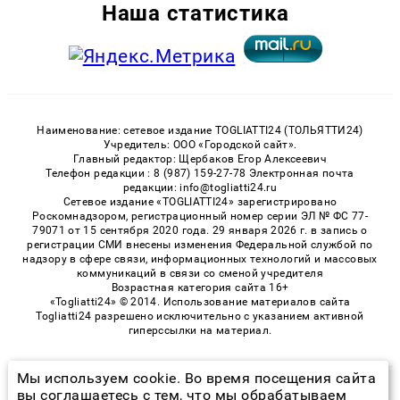
Наша статистика
Наименование: сетевое издание TOGLIATTI24 (ТОЛЬЯТТИ24)
Учредитель: ООО «Городской сайт».
Главный редактор: Щербаков Егор Алексеевич
Телефон редакции : 8 (987) 159-27-78 Электронная почта
редакции: info@togliatti24.ru
Сетевое издание «TOGLIATTI24» зарегистрировано
Роскомнадзором, регистрационный номер серии ЭЛ № ФС 77-
79071 от 15 сентября 2020 года. 29 января 2026 г. в запись о
регистрации СМИ внесены изменения Федеральной службой по
надзору в сфере связи, информационных технологий и массовых
коммуникаций в связи со сменой учредителя
Возрастная категория сайта 16+
«Togliatti24» © 2014. Использование материалов сайта
Togliatti24 разрешено исключительно с указанием активной
гиперссылки на материал.
Мы используем cookie. Во время посещения сайта
© 2026 «Togliatti24» | Все права защищены
вы соглашаетесь с тем, что мы обрабатываем