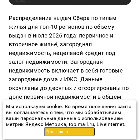
Распределение выдач Сбера по типам
жилья для топ-10 регионов по объёму
выдач в июле 2026 года: первичное и
вторичное жильё, загородная
недвижимость, нецелевой кредит под
залог недвижимости. Загородная
недвижимость включает в себя готовые
загородные дома и ИЖС. Данные
округлены до десятых и отсортированы по
доле первичной недвижимости в общем
объёме выдач по региону.
Мы используем cookie. Во время посещения сайта
вы соглашаетесь с тем, что мы обрабатываем
ваши персональные данные с использованием
Первичка: снижение вслед за льготными
метрик Яндекс Метрика, top.mail.ru, LiveInternet.
программами
Я согласен