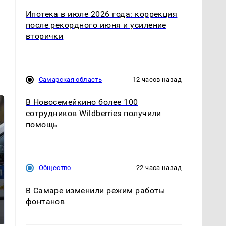
Ипотека в июле 2026 года: коррекция
после рекордного июня и усиление
вторички
Самарская область
12 часов назад
В Новосемейкино более 100
сотрудников Wildberries получили
помощь
Общество
22 часа назад
В Самаре изменили режим работы
Где будет встреча
На Урале из казны
фонтанов
президентов США и
были украдены 18
России: Европа?
миллионов рублей