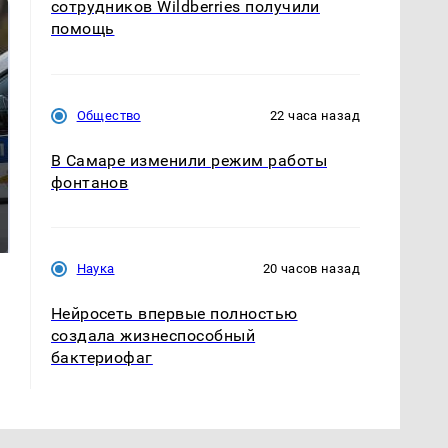
сотрудников Wildberries получили
помощь
Общество
22 часа назад
В Самаре изменили режим работы
фонтанов
Где будет встреча
На Урале из казны
президентов США и
были украдены 18
России: Европа?
миллионов рублей
Наука
20 часов назад
Нейросеть впервые полностью
создала жизнеспособный
бактериофаг