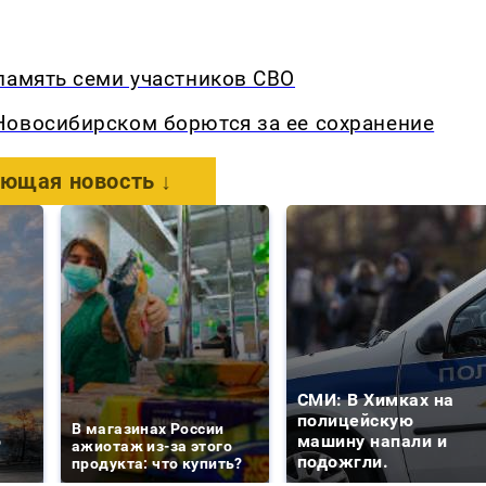
память семи участников СВО
Новосибирском борются за ее сохранение
ющая новость ↓
СМИ: В Химках на
е
полицейскую
В магазинах России
о
машину напали и
ажиотаж из-за этого
подожгли.
продукта: что купить?