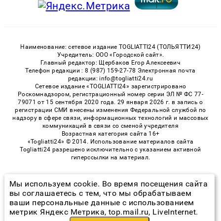
Наименование: сетевое издание TOGLIATTI24 (ТОЛЬЯТТИ24)
Учредитель: ООО «Городской сайт».
Главный редактор: Щербаков Егор Алексеевич
Телефон редакции : 8 (987) 159-27-78 Электронная почта
редакции: info@togliatti24.ru
Сетевое издание «TOGLIATTI24» зарегистрировано
Роскомнадзором, регистрационный номер серии ЭЛ № ФС 77-
79071 от 15 сентября 2020 года. 29 января 2026 г. в запись о
регистрации СМИ внесены изменения Федеральной службой по
надзору в сфере связи, информационных технологий и массовых
коммуникаций в связи со сменой учредителя
Возрастная категория сайта 16+
«Togliatti24» © 2014. Использование материалов сайта
Togliatti24 разрешено исключительно с указанием активной
гиперссылки на материал.
Мы используем cookie. Во время посещения сайта
© 2026 «Togliatti24» | Все права защищены
вы соглашаетесь с тем, что мы обрабатываем
ваши персональные данные с использованием
Возрастная категория сайта 16+
метрик Яндекс Метрика, top.mail.ru, LiveInternet.
Политика конфиденциальности