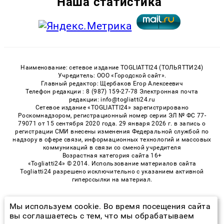
Наша статистика
Наименование: сетевое издание TOGLIATTI24 (ТОЛЬЯТТИ24)
Учредитель: ООО «Городской сайт».
Главный редактор: Щербаков Егор Алексеевич
Телефон редакции : 8 (987) 159-27-78 Электронная почта
редакции: info@togliatti24.ru
Сетевое издание «TOGLIATTI24» зарегистрировано
Роскомнадзором, регистрационный номер серии ЭЛ № ФС 77-
79071 от 15 сентября 2020 года. 29 января 2026 г. в запись о
регистрации СМИ внесены изменения Федеральной службой по
надзору в сфере связи, информационных технологий и массовых
коммуникаций в связи со сменой учредителя
Возрастная категория сайта 16+
«Togliatti24» © 2014. Использование материалов сайта
Togliatti24 разрешено исключительно с указанием активной
гиперссылки на материал.
Мы используем cookie. Во время посещения сайта
© 2026 «Togliatti24» | Все права защищены
вы соглашаетесь с тем, что мы обрабатываем