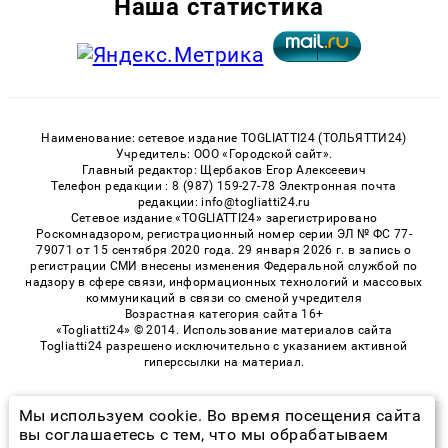
Наша статистика
Наименование: сетевое издание TOGLIATTI24 (ТОЛЬЯТТИ24)
Учредитель: ООО «Городской сайт».
Главный редактор: Щербаков Егор Алексеевич
Телефон редакции : 8 (987) 159-27-78 Электронная почта
редакции: info@togliatti24.ru
Сетевое издание «TOGLIATTI24» зарегистрировано
Роскомнадзором, регистрационный номер серии ЭЛ № ФС 77-
79071 от 15 сентября 2020 года. 29 января 2026 г. в запись о
регистрации СМИ внесены изменения Федеральной службой по
надзору в сфере связи, информационных технологий и массовых
коммуникаций в связи со сменой учредителя
Возрастная категория сайта 16+
«Togliatti24» © 2014. Использование материалов сайта
Togliatti24 разрешено исключительно с указанием активной
гиперссылки на материал.
Мы используем cookie. Во время посещения сайта
© 2026 «Togliatti24» | Все права защищены
вы соглашаетесь с тем, что мы обрабатываем