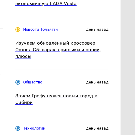
экономичную LADA Vesta
Новости Тольятти
день назад
Изучаем обновлённый кроссовер
Omoda C5: характеристики и опции,
плюсы
т
Общество
день назад
Зачем Грефу нужен новый город в
Сибири
Технологии
день назад