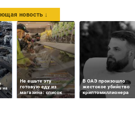
ющая новость ↓
Не ешьте эту
В ОАЭ произошло
о
готовую еду из
жестокое убийство
а на
магазина: список
криптомиллионера