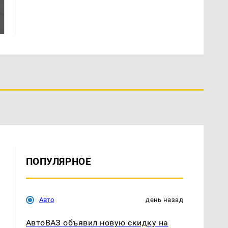
Таких событий не
В магазинах России
было с 1945: чего
ажиотаж из-за этого
ждать всем нам?
продукта: что купить?
ПОПУЛЯРНОЕ
Авто
день назад
АвтоВАЗ объявил новую скидку на