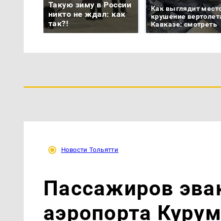
Такую зиму в России
Как выглядит мест
никто не ждал: как
крушение вертолет
так?!
Кавказе: смотреть
Новости Тольятти
Пассажиров эва
аэропорта Курум