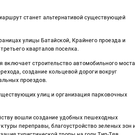
 маршрут станет альтернативой существующей
раницах улицы Батайской, Крайнего проезда и
третьего кварталов поселка.
я включает строительство автомобильного мост
рехода, создание кольцевой дороги вокруг
тальных проездов.
уществующих улиц и организация парковочных
ойству вошли создание удобных пешеходных
уктуры переправы, благоустройство зеленых зон 
зация туристической тропы на гору Тип-Тяв,