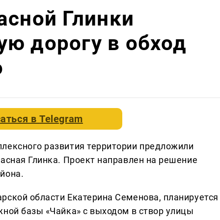
асной Глинки
ю дорогу в обход
о
аться в
Telegram
плексного развития территории предложили
расная Глинка. Проект направлен на решение
йона.
рской области Екатерина Семенова, планируется
жной базы «Чайка» с выходом в створ улицы