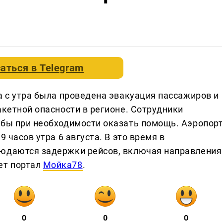
аться в
Telegram
а с утра была проведена эвакуация пассажиров и
акетной опасности в регионе. Сотрудники
обы при необходимости оказать помощь. Аэропор
9 часов утра 6 августа. В это время в
людаются задержки рейсов, включая направления
ет портал
Мойка78
.
0
0
0