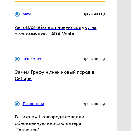
Авто
день назад
АвтоВАЗ объявил новую скидку на
экономичную LADA Vesta
Общество
день назад
Зачем Грефу нужен новый город в
Сибири
Технологии
день назад
В Нижнем Новгороде создали
обновленную версию катера
"Грачонок"