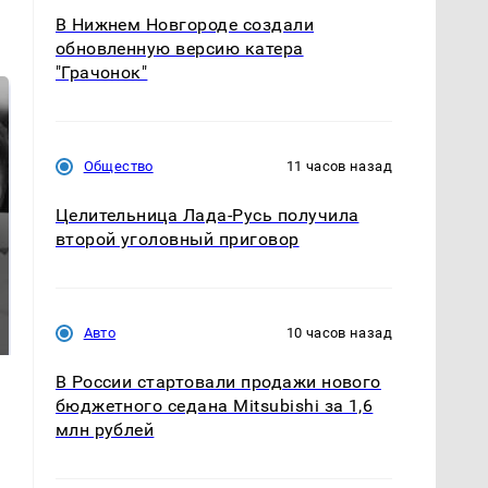
В Нижнем Новгороде создали
обновленную версию катера
"Грачонок"
Общество
11 часов назад
Целительница Лада-Русь получила
второй уголовный приговор
Таких событий не
В магазинах России
было с 1945: чего
ажиотаж из-за этого
ждать всем нам?
Авто
10 часов назад
продукта: что купить?
В России стартовали продажи нового
бюджетного седана Mitsubishi за 1,6
млн рублей