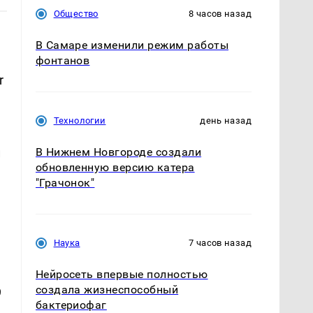
Общество
8 часов назад
В Самаре изменили режим работы
фонтанов
r
Технологии
день назад
В Нижнем Новгороде создали
и
обновленную версию катера
"Грачонок"
Наука
7 часов назад
Нейросеть впервые полностью
создала жизнеспособный
9
бактериофаг