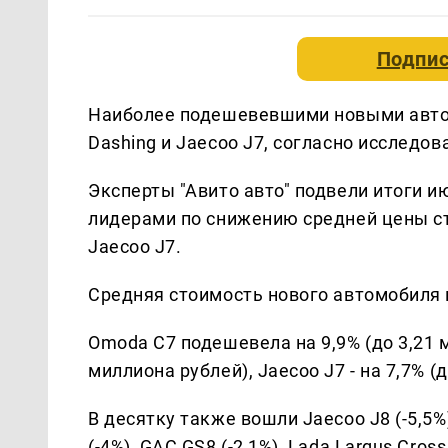
Подпис
Наиболее подешевевшими новыми автом
Dashing и Jaecoo J7, согласно исследо
Эксперты "Авито авто" подвели итоги и
лидерами по снижению средней цены ст
Jaecoo J7.
Средняя стоимость нового автомобиля 
Omoda C7 подешевела на 9,9% (до 3,21 ми
миллиона рублей), Jaecoo J7 - на 7,7% (
В десятку также вошли Jaecoo J8 (-5,5%),
(-4%), GAC GS8 (-2,1%), Lada Largus Cross 