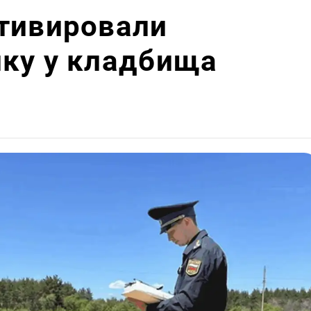
ьтивировали
лку у кладбища