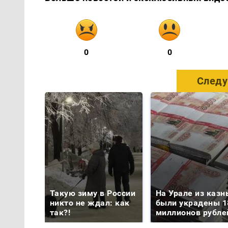
0
0
Следу
Такую зиму в России
На Урале из казн
никто не ждал: как
были украдены 1
так?!
миллионов рубле