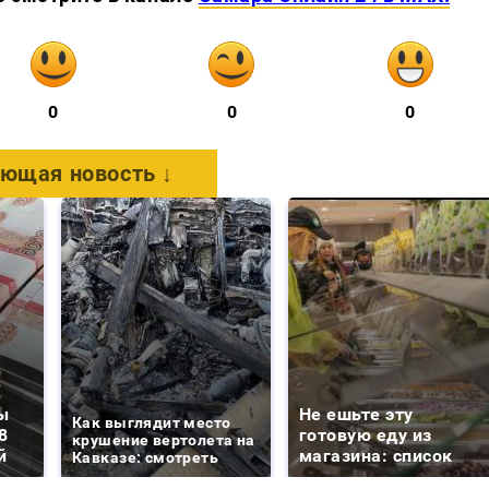
0
0
0
ющая новость ↓
ы
Не ешьте эту
Как выглядит место
8
готовую еду из
крушение вертолета на
й
магазина: список
Кавказе: смотреть