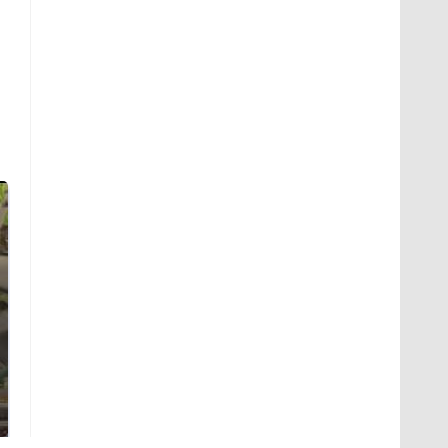
В ОАЭ произошло
Все новости по
жестокое убийство
падению вертолета на
криптомиллионера
Кавказе: читать здесь