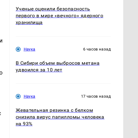
Ученые оценили безопасность
первого в мире «вечного» ядерного
хранилища
и
Наука
6 часов назад
В Сибири объем выбросов метана
удвоился за 10 лет
о
Наука
17 часов назад
Жевательная резинка с белком
с
снизила вирус папилломы человека
на 93%