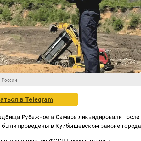
 России
аться в
Telegram
адбища Рубежное в Самаре ликвидировали после
ы были проведены в Куйбышевском районе города
ного управления ФССП России, отходы