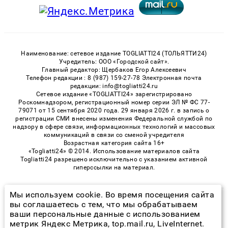
Наименование: сетевое издание TOGLIATTI24 (ТОЛЬЯТТИ24)
Учредитель: ООО «Городской сайт».
Главный редактор: Щербаков Егор Алексеевич
Телефон редакции : 8 (987) 159-27-78 Электронная почта
редакции: info@togliatti24.ru
Сетевое издание «TOGLIATTI24» зарегистрировано
Роскомнадзором, регистрационный номер серии ЭЛ № ФС 77-
79071 от 15 сентября 2020 года. 29 января 2026 г. в запись о
регистрации СМИ внесены изменения Федеральной службой по
надзору в сфере связи, информационных технологий и массовых
коммуникаций в связи со сменой учредителя
Возрастная категория сайта 16+
«Togliatti24» © 2014. Использование материалов сайта
Togliatti24 разрешено исключительно с указанием активной
гиперссылки на материал.
Мы используем cookie. Во время посещения сайта
© 2026 «Togliatti24» | Все права защищены
вы соглашаетесь с тем, что мы обрабатываем
ваши персональные данные с использованием
Возрастная категория сайта 16+
метрик Яндекс Метрика, top.mail.ru, LiveInternet.
Политика конфиденциальности