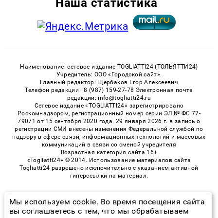
Наша статистика
Наименование: сетевое издание TOGLIATTI24 (ТОЛЬЯТТИ24)
Учредитель: ООО «Городской сайт».
Главный редактор: Щербаков Егор Алексеевич
Телефон редакции : 8 (987) 159-27-78 Электронная почта
редакции: info@togliatti24.ru
Сетевое издание «TOGLIATTI24» зарегистрировано
Роскомнадзором, регистрационный номер серии ЭЛ № ФС 77-
79071 от 15 сентября 2020 года. 29 января 2026 г. в запись о
регистрации СМИ внесены изменения Федеральной службой по
надзору в сфере связи, информационных технологий и массовых
коммуникаций в связи со сменой учредителя
Возрастная категория сайта 16+
«Togliatti24» © 2014. Использование материалов сайта
Togliatti24 разрешено исключительно с указанием активной
гиперссылки на материал.
Мы используем cookie. Во время посещения сайта
© 2026 «Togliatti24» | Все права защищены
вы соглашаетесь с тем, что мы обрабатываем