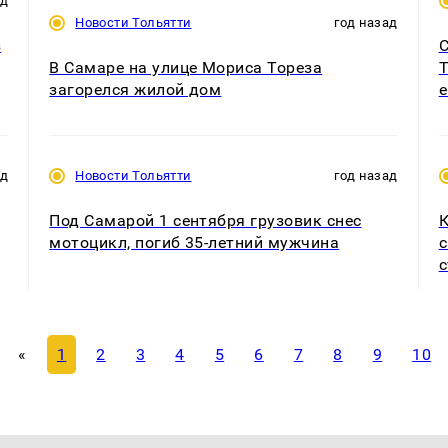
ад
Новости Тольятти
год назад
з
С
В Самаре на улице Мориса Тореза
Т
загорелся жилой дом
е
ад
Новости Тольятти
год назад
Под Самарой 1 сентября грузовик снес
К
мотоцикл, погиб 35-летний мужчина
с
с
«
1
2
3
4
5
6
7
8
9
10