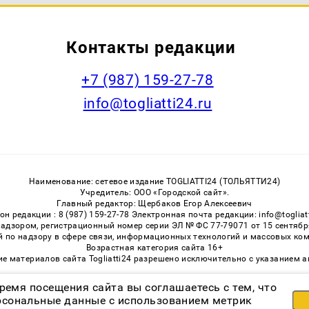
Контакты редакции
+7 (987) 159-27-78
info@togliatti24.ru
Наименование: сетевое издание TOGLIATTI24 (ТОЛЬЯТТИ24)
Учредитель: ООО «Городской сайт».
Главный редактор: Щербаков Егор Алексеевич
он редакции : 8 (987) 159-27-78 Электронная почта редакции: info@togliatt
адзором, регистрационный номер серии ЭЛ № ФС 77-79071 от 15 сентября 
 по надзору в сфере связи, информационных технологий и массовых ком
Возрастная категория сайта 16+
ние материалов сайта Togliatti24 разрешено исключительно с указанием 
ремя посещения сайта вы соглашаетесь с тем, что
сональные данные с использованием метрик
Возрастная категория сайта 16+