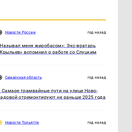
Новости России
год назад
Называл меня жиробасом»: Экс-вратарь
Крыльев» вспомнил о работе со Слуцким
Самарская область
год назад
 Самаре трамвайные пути на улице Ново-
адовой отремонтируют не раньше 2025 года
Новости Тольятти
год назад