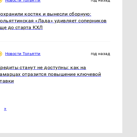
Новости Тольятти
год назад
охранили костяк и вынесли сборную:
ольяттинская «Лада» удивляет соперников
ще до старта КХЛ
Новости Тольятти
год назад
редиты станут не доступны: как на
амарцах отразится повышение ключевой
тавки
»