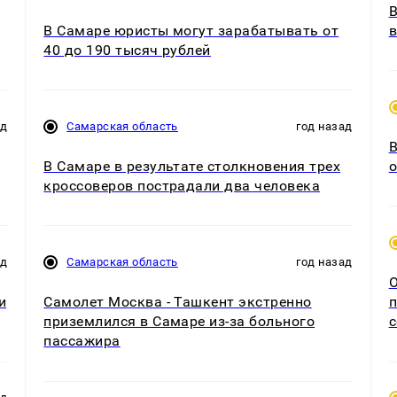
В
В Самаре юристы могут зарабатывать от
в
40 до 190 тысяч рублей
ад
Самарская область
год назад
В
В Самаре в результате столкновения трех
о
кроссоверов пострадали два человека
ад
Самарская область
год назад
О
и
Самолет Москва - Ташкент экстренно
п
приземлился в Самаре из-за больного
с
пассажира