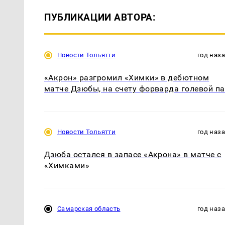
ПУБЛИКАЦИИ АВТОРА:
Новости Тольятти
год наз
«Акрон» разгромил «Химки» в дебютном
матче Дзюбы, на счету форварда голевой па
Новости Тольятти
год наз
Дзюба остался в запасе «Акрона» в матче с
«Химками»
Самарская область
год наз