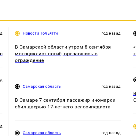
ад
Новости Тольятти
год назад
В Самарской области утром 8 сентября
«
с
мотоциклист погиб, врезавшись в
«
ограждение
ад
Самарская область
год назад
В
В Самаре 7 сентября пассажир иномарки
С
сбил дверью 17-летнего велосипедиста
ад
Самарская область
год назад