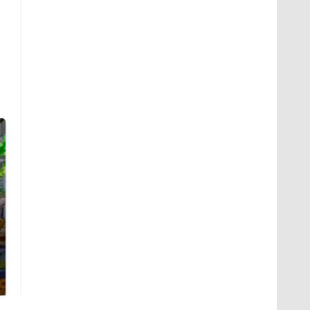
СМИ: В Химках на
полицейскую
Где будет встреча
машину напали и
президентов США и
подожгли.
России: Европа?