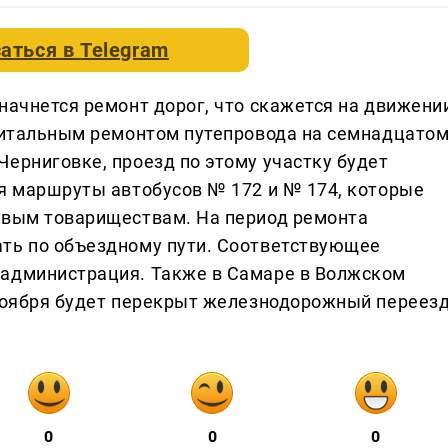
аться в
Telegram
начнется ремонт дорог, что скажется на движени
апитальным ремонтом путепровода на семнадцато
ерниговке, проезд по этому участку будет
ся маршруты автобусов № 172 и № 174, которые
овым товариществам. На период ремонта
ать по объездному пути. Соответствующее
 администрация. Также в Самаре в Волжском
 ноября будет перекрыт железнодорожный переезд
0
0
0