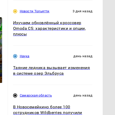
Новости Тольятти
3 дня назад
Изучаем обновлённый кроссовер
Omoda C5: характеристики и опции,
плюсы
Наука
день назад
СМИ: В Химках на
Таяние ледника вызывает изменения
полицейскую
Где будет встреча
машину напали и
президентов США и
в системе озер Эльбруса
подожгли.
России: Европа?
Самарская область
день назад
В Новосемейкино более 100
сотрудников Wildberries получили