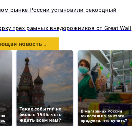
ном рынке России установили рекордный
орку трех рамных внедорожников от Great Wall
ющая новость ↓
Таких событий не
В магазинах России
было с 1945: чего
 на
ажиотаж из-за этого
ждать всем нам?
есь
продукта: что купить?