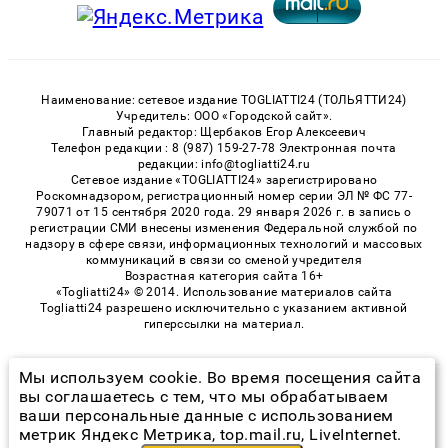
Наименование: сетевое издание TOGLIATTI24 (ТОЛЬЯТТИ24)
Учредитель: ООО «Городской сайт».
Главный редактор: Щербаков Егор Алексеевич
Телефон редакции : 8 (987) 159-27-78 Электронная почта
редакции: info@togliatti24.ru
Сетевое издание «TOGLIATTI24» зарегистрировано
Роскомнадзором, регистрационный номер серии ЭЛ № ФС 77-
79071 от 15 сентября 2020 года. 29 января 2026 г. в запись о
регистрации СМИ внесены изменения Федеральной службой по
надзору в сфере связи, информационных технологий и массовых
коммуникаций в связи со сменой учредителя
Возрастная категория сайта 16+
«Togliatti24» © 2014. Использование материалов сайта
Togliatti24 разрешено исключительно с указанием активной
гиперссылки на материал.
Мы используем cookie. Во время посещения сайта
© 2026 «Togliatti24» | Все права защищены
вы соглашаетесь с тем, что мы обрабатываем
ваши персональные данные с использованием
Возрастная категория сайта 16+
метрик Яндекс Метрика, top.mail.ru, LiveInternet.
Политика конфиденциальности