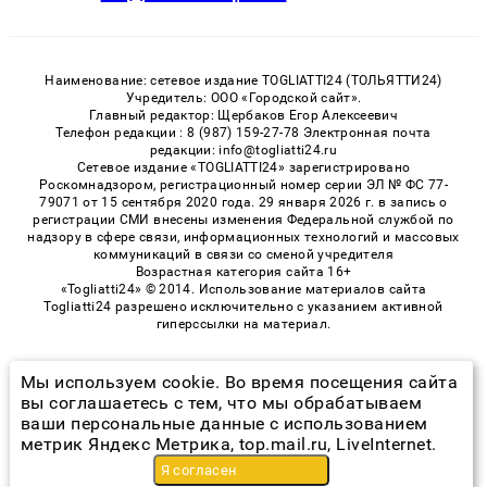
Наименование: сетевое издание TOGLIATTI24 (ТОЛЬЯТТИ24)
Учредитель: ООО «Городской сайт».
Главный редактор: Щербаков Егор Алексеевич
Телефон редакции : 8 (987) 159-27-78 Электронная почта
редакции: info@togliatti24.ru
Сетевое издание «TOGLIATTI24» зарегистрировано
Роскомнадзором, регистрационный номер серии ЭЛ № ФС 77-
79071 от 15 сентября 2020 года. 29 января 2026 г. в запись о
регистрации СМИ внесены изменения Федеральной службой по
надзору в сфере связи, информационных технологий и массовых
коммуникаций в связи со сменой учредителя
Возрастная категория сайта 16+
«Togliatti24» © 2014. Использование материалов сайта
Togliatti24 разрешено исключительно с указанием активной
гиперссылки на материал.
Мы используем cookie. Во время посещения сайта
© 2026 «Togliatti24» | Все права защищены
вы соглашаетесь с тем, что мы обрабатываем
ваши персональные данные с использованием
Возрастная категория сайта 16+
метрик Яндекс Метрика, top.mail.ru, LiveInternet.
Политика конфиденциальности
Я согласен