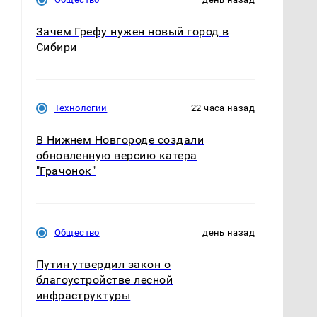
Зачем Грефу нужен новый город в
Сибири
Технологии
22 часа назад
В Нижнем Новгороде создали
обновленную версию катера
"Грачонок"
Общество
день назад
,
Путин утвердил закон о
благоустройстве лесной
инфраструктуры