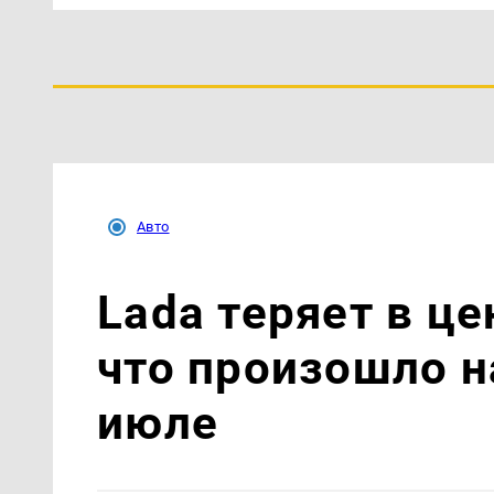
Авто
Lada теряет в це
что произошло н
июле