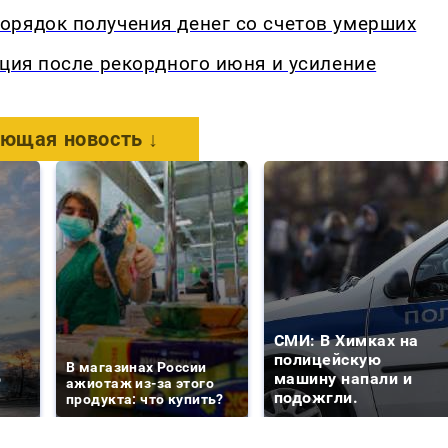
орядок получения денег со счетов умерших
кция после рекордного июня и усиление
ющая новость ↓
СМИ: В Химках на
е
полицейскую
В магазинах России
о
машину напали и
ажиотаж из-за этого
подожгли.
продукта: что купить?