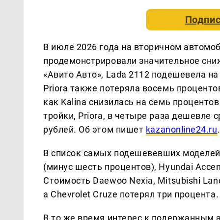
Подпис
В июле 2026 года на вторичном автомо
продемонстрировали значительное сни
«Авито Авто», Lada 2112 подешевела на
Priora также потеряла восемь процентов
как Kalina снизилась на семь процентов
тройки, Priora, в четыре раза дешевле 
рублей. Об этом пишет
kazanonline24.ru
В список самых подешевевших моделей 
(минус шесть процентов), Hyundai Accent
Стоимость Daewoo Nexia, Mitsubishi Lan
а Chevrolet Cruze потерял три процента.
В то же время интерес к подержанным