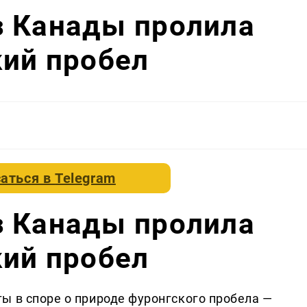
з Канады пролила
кий пробел
аться в
Telegram
з Канады пролила
кий пробел
ы в споре о природе фуронгского пробела —