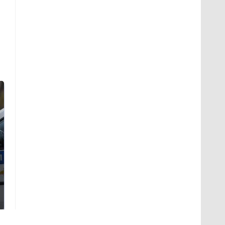
Где будет встреча
На Урале из казны
президентов США и
были украдены 18
России: Европа?
миллионов рублей