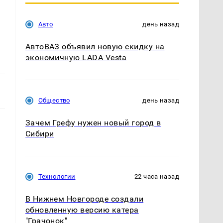
Авто
день назад
АвтоВАЗ объявил новую скидку на
экономичную LADA Vesta
Общество
день назад
Зачем Грефу нужен новый город в
Сибири
Технологии
22 часа назад
В Нижнем Новгороде создали
обновленную версию катера
"Грачонок"