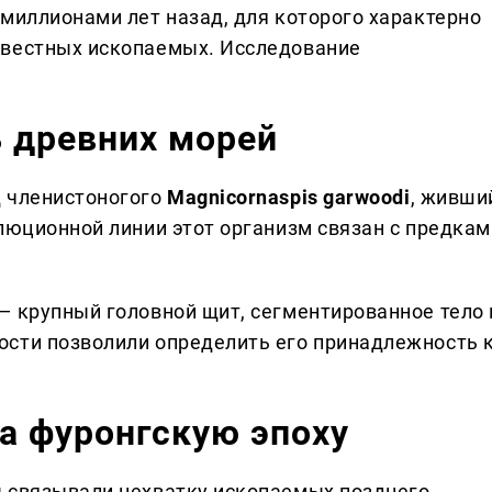
 миллионами лет назад, для которого характерно
звестных ископаемых. Исследование
 древних морей
д членистоногого
Magnicornaspis garwoodi
, живши
олюционной линии этот организм связан с предкам
— крупный головной щит, сегментированное тело 
ости позволили определить его принадлежность 
а фуронгскую эпоху
ы связывали нехватку ископаемых позднего