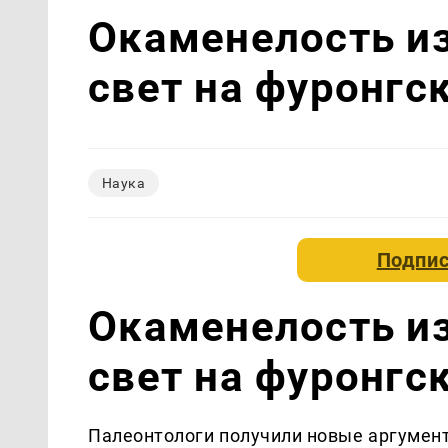
Окаменелость и
свет на фуронгс
Наука
Подпис
Окаменелость и
свет на фуронгс
Палеонтологи получили новые аргумент