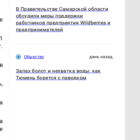
В Правительстве Самарской области
обсудили меры поддержки
е
работников предприятия Wildberries и
предпринимателей
1
.
Общество
день назад
в
Запах болот и нехватка воды: как
Тюмень борется с паводком
,
а
а
е