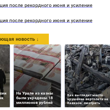
кция после рекордного июня и усиление
кция после рекордного июня и усиление
ющая новость ↓
сии
На Урале из казны
Как выглядит место
ак
были украдены 18
крушение вертолета на
миллионов рублей
Кавказе: смотреть