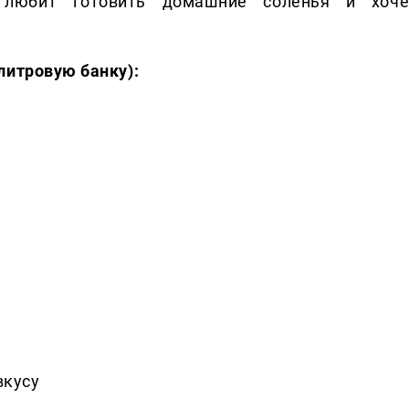
 любит готовить домашние соленья и хоче
.
литровую банку):
вкусу