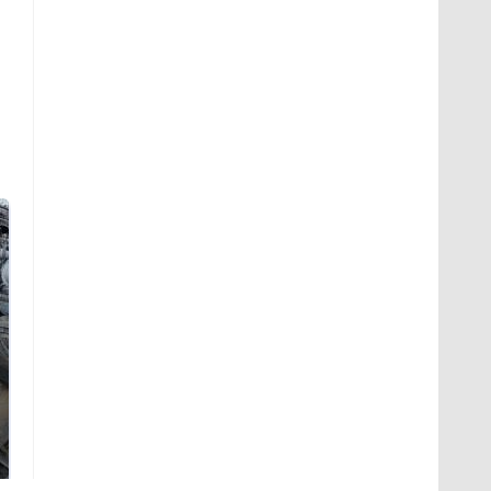
Не ешьте эту
В ОАЭ произошло
готовую еду из
жестокое убийство
магазина: список
криптомиллионера