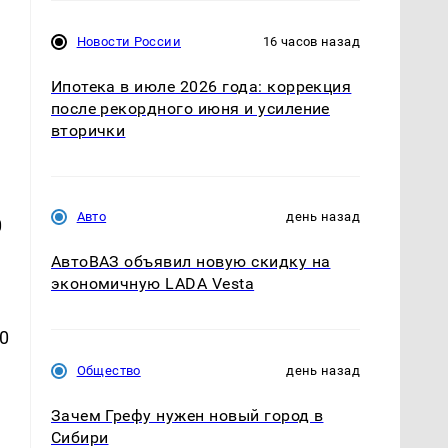
Новости России
16 часов назад
Ипотека в июле 2026 года: коррекция
,
после рекордного июня и усиление
вторички
Авто
день назад
0
АвтоВАЗ объявил новую скидку на
экономичную LADA Vesta
0
Общество
день назад
Зачем Грефу нужен новый город в
Сибири