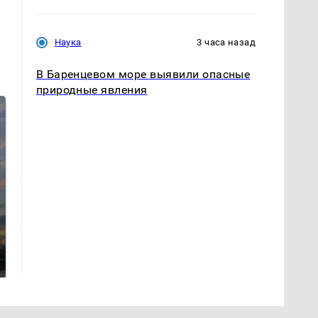
Наука
3 часа назад
В Баренцевом море выявили опасные
природные явления
Такую зиму в России
На Урале из казны
никто не ждал: как
были украдены 18
так?!
миллионов рублей