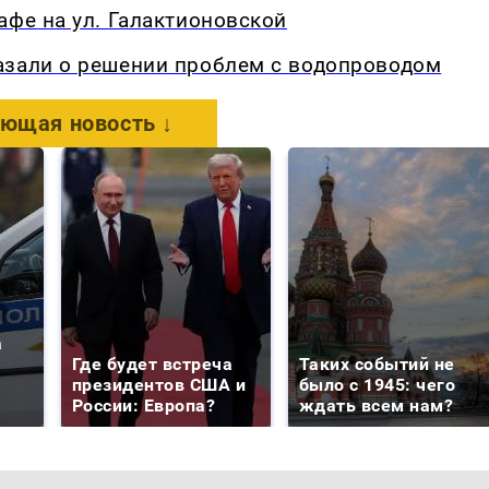
афе на ул. Галактионовской
азали о решении проблем с водопроводом
ющая новость ↓
а
Где будет встреча
Таких событий не
президентов США и
было с 1945: чего
России: Европа?
ждать всем нам?