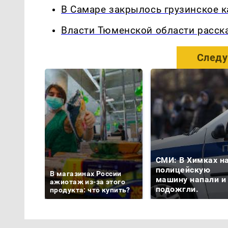
В Самаре закрылось грузинское к
Власти Тюменской области расск
Следу
СМИ: В Химках н
полицейскую
В магазинах России
машину напали и
ажиотаж из-за этого
подожгли.
продукта: что купить?