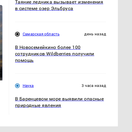
Таяние ледника вызывает изменения
в системе озер Эльбруса
Самарская область
день назад
В Новосемейкино более 100
сотрудников Wildberries получили
помощь
Такую зиму в России
На Урале из казны
никто не ждал: как
были украдены 18
так?!
миллионов рублей
Наука
3 часа назад
В Баренцевом море выявили опасные
природные явления