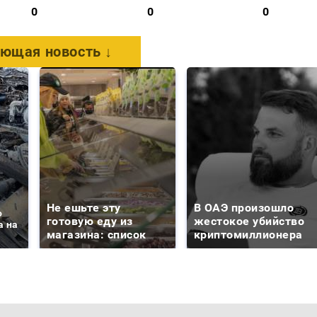
0
0
0
ющая новость ↓
Не ешьте эту
В ОАЭ произошло
о
готовую еду из
жестокое убийство
а на
магазина: список
криптомиллионера