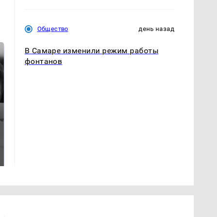
Общество
день назад
В Самаре изменили режим работы
фонтанов
Таких событий не
Все новости по
было с 1945: чего
падению вертолета на
ждать всем нам?
Кавказе: читать здесь