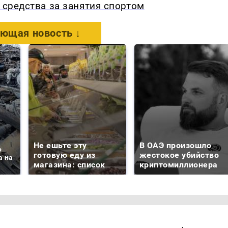
 средства за занятия спортом
ющая новость ↓
Не ешьте эту
В ОАЭ произошло
о
готовую еду из
жестокое убийство
а на
магазина: список
криптомиллионера