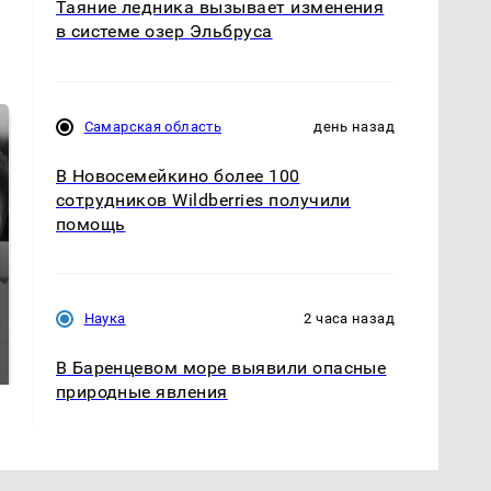
Таяние ледника вызывает изменения
в системе озер Эльбруса
Самарская область
день назад
В Новосемейкино более 100
сотрудников Wildberries получили
помощь
Наука
2 часа назад
Таких событий не
Все новости по
было с 1945: чего
падению вертолета на
ждать всем нам?
Кавказе: читать здесь
В Баренцевом море выявили опасные
природные явления