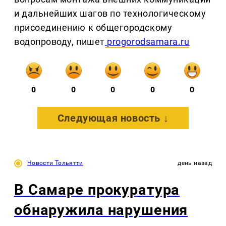
и дальнейших шагов по технологическому
присоединению к общегородскому
водопроводу, пишет
progorodsamara.ru
0
0
0
0
0
Следующая новость ↓
Новости Тольятти
день назад
В Самаре прокуратура
обнаружила нарушения