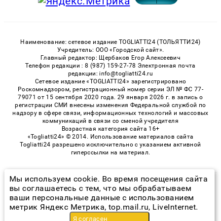
Наименование: сетевое издание TOGLIATTI24 (ТОЛЬЯТТИ24)
Учредитель: ООО «Городской сайт».
Главный редактор: Щербаков Егор Алексеевич
Телефон редакции : 8 (987) 159-27-78 Электронная почта
редакции: info@togliatti24.ru
Сетевое издание «TOGLIATTI24» зарегистрировано
Роскомнадзором, регистрационный номер серии ЭЛ № ФС 77-
79071 от 15 сентября 2020 года. 29 января 2026 г. в запись о
регистрации СМИ внесены изменения Федеральной службой по
надзору в сфере связи, информационных технологий и массовых
коммуникаций в связи со сменой учредителя
Возрастная категория сайта 16+
«Togliatti24» © 2014. Использование материалов сайта
Togliatti24 разрешено исключительно с указанием активной
гиперссылки на материал.
Мы используем cookie. Во время посещения сайта
© 2026 «Togliatti24» | Все права защищены
вы соглашаетесь с тем, что мы обрабатываем
ваши персональные данные с использованием
Возрастная категория сайта 16+
метрик Яндекс Метрика, top.mail.ru, LiveInternet.
Политика конфиденциальности
Я согласен