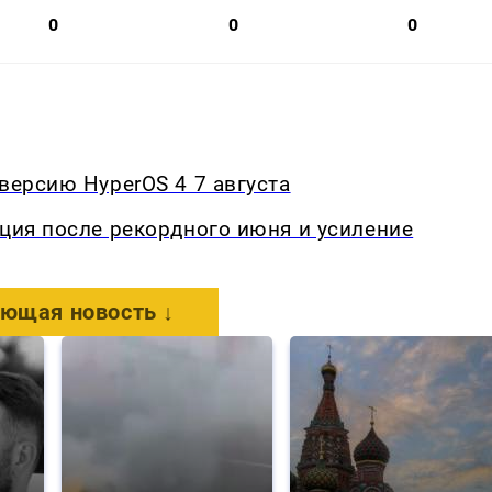
0
0
0
версию HyperOS 4 7 августа
кция после рекордного июня и усиление
ющая новость ↓