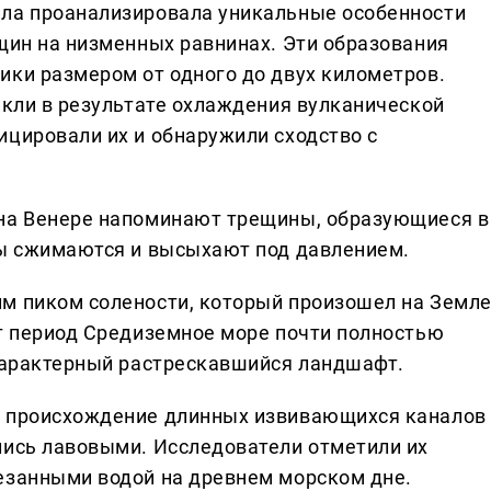
йла проанализировала уникальные особенности
ещин на низменных равнинах. Эти образования
ики размером от одного до двух километров.
икли в результате охлаждения вулканической
ицировали их и обнаружили сходство с
 на Венере напоминают трещины, образующиеся в
ны сжимаются и высыхают под давлением.
м пиком солености, который произошел на Земл
от период Средиземное море почти полностью
 характерный растрескавшийся ландшафт.
и происхождение длинных извивающихся каналов
лись лавовыми. Исследователи отметили их
езанными водой на древнем морском дне.