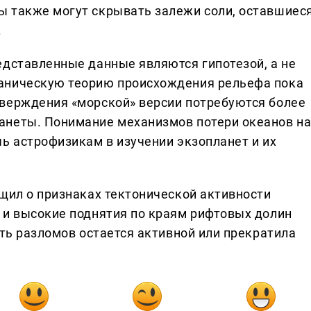
ы также могут скрывать залежи соли, оставшиес
.
едставленные данные являются гипотезой, а не
аническую теорию происхождения рельефа пока
тверждения «морской» версии потребуются более
анеты. Понимание механизмов потери океанов н
ь астрофизикам в изучении экзопланет и их
бщил о признаках тектонической активности
 и высокие поднятия по краям рифтовых долин
сть разломов остается активной или прекратила