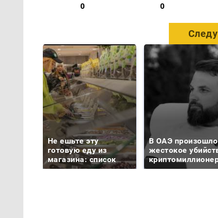
0
0
Следу
Не ешьте эту
В ОАЭ произошло
готовую еду из
жестокое убийст
магазина: список
криптомиллионе