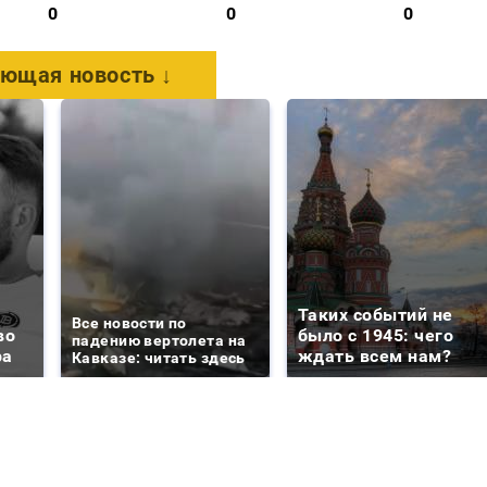
0
0
0
ющая новость ↓
Таких событий не
Все новости по
во
было с 1945: чего
падению вертолета на
ра
ждать всем нам?
Кавказе: читать здесь