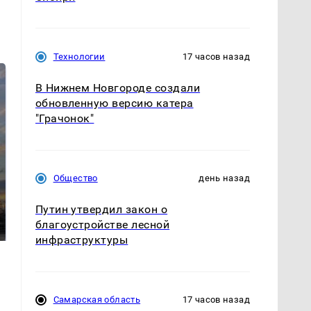
Технологии
17 часов назад
В Нижнем Новгороде создали
обновленную версию катера
"Грачонок"
Общество
день назад
СМИ: В Химках на
полицейскую
В магазинах России
Путин утвердил закон о
машину напали и
ажиотаж из-за этого
благоустройстве лесной
подожгли.
продукта: что купить?
инфраструктуры
Самарская область
17 часов назад