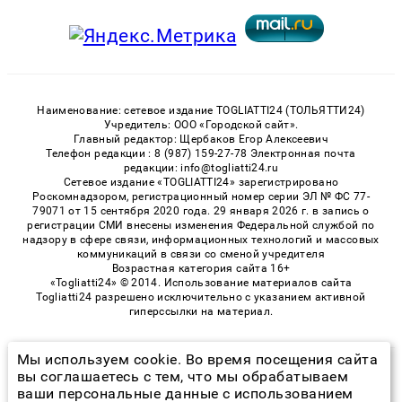
Наименование: сетевое издание TOGLIATTI24 (ТОЛЬЯТТИ24)
Учредитель: ООО «Городской сайт».
Главный редактор: Щербаков Егор Алексеевич
Телефон редакции : 8 (987) 159-27-78 Электронная почта
редакции: info@togliatti24.ru
Сетевое издание «TOGLIATTI24» зарегистрировано
Роскомнадзором, регистрационный номер серии ЭЛ № ФС 77-
79071 от 15 сентября 2020 года. 29 января 2026 г. в запись о
регистрации СМИ внесены изменения Федеральной службой по
надзору в сфере связи, информационных технологий и массовых
коммуникаций в связи со сменой учредителя
Возрастная категория сайта 16+
«Togliatti24» © 2014. Использование материалов сайта
Togliatti24 разрешено исключительно с указанием активной
гиперссылки на материал.
Мы используем cookie. Во время посещения сайта
© 2026 «Togliatti24» | Все права защищены
вы соглашаетесь с тем, что мы обрабатываем
ваши персональные данные с использованием
Возрастная категория сайта 16+