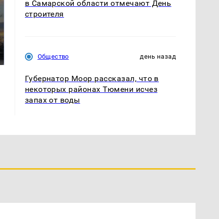
в Самарской области отмечают День
строителя
СМИ: В Химках на
полицейскую
В магазинах России
машину напали и
ажиотаж из-за этого
подожгли.
продукта: что купить?
Общество
день назад
Губернатор Моор рассказал, что в
некоторых районах Тюмени исчез
запах от воды