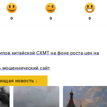
0
0
0
чипов китайской CXMT на фоне роста цен на
ь мошеннический сайт
ющая новость ↓