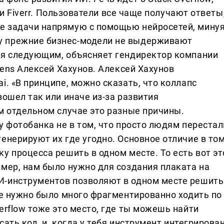
a и Fiverr. Пользователи все чаще получают ответы
е задачи напрямую с помощью нейросетей, мину
у прежние бизнес-модели не выдерживают
ся следующим, объясняет гендиректор компании
pens Алексей Хахунов. Алексей Хахунов
i. «В принципе, можно сказать, что коллапс
зошел так или иначе из-за развития
м отдельном случае это разные причины.
у фотобанка не в том, что просто людям перестал
енерируют их где угодно. Основное отличие в том
у процесса решить в одном месте. То есть вот эт
имер, нам было нужно для создания плаката на
И-инструментов позволяют в одном месте решить
ше нужно было много фрагментированно ходить по
erflow тоже это место, где ты можешь найти
сать код, и, когда у тебя инструмент интегрирова