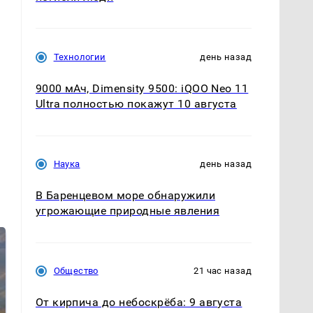
Технологии
день назад
9000 мАч, Dimensity 9500: iQOO Neo 11
Ultra полностью покажут 10 августа
Наука
день назад
В Баренцевом море обнаружили
угрожающие природные явления
Общество
21 час назад
От кирпича до небоскрёба: 9 августа