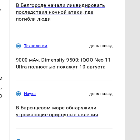
В Белгороде начали ликвидировать
,
последствия ночной атаки, где
я
погибли люди
Технологии
день назад
9000 мАч, Dimensity 9500: iQOO Neo 11
Ultra полностью покажут 10 августа
и
,
Наука
день назад
о
В Баренцевом море обнаружили
угрожающие природные явления
н