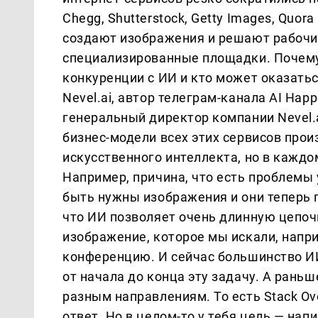
Chegg, Shutterstock, Getty Images, Quor
создают изображения и решают рабочи
специализированные площадки. Почем
конкуренции с ИИ и кто может оказать
Nevel.ai, автор телеграм-канала AI Hap
генеральный директор компании Nevel.a
бизнес-модели всех этих сервисов прои
искусственного интеллекта, но в каждо
Например, причина, что есть проблемы 
быть нужны изображения и они теперь г
что ИИ позволяет очень длинную цепочк
изображение, которое мы искали, напр
конференцию. И сейчас большинство И
от начала до конца эту задачу. А рань
разным направлениям. То есть Stack Ov
ответ. Но в целом-то у тебя цель — напи