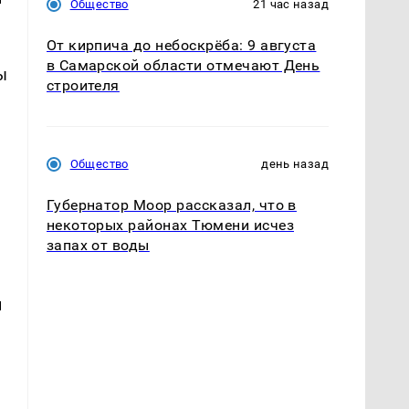
Общество
21 час назад
От кирпича до небоскрёба: 9 августа
в Самарской области отмечают День
ы
строителя
Общество
день назад
Губернатор Моор рассказал, что в
некоторых районах Тюмени исчез
запах от воды
и