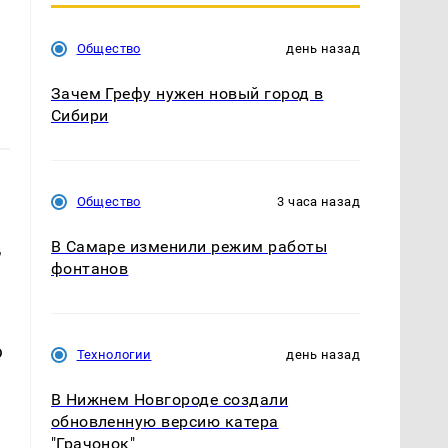
Общество
день назад
Зачем Грефу нужен новый город в
Сибири
Общество
3 часа назад
,
В Самаре изменили режим работы
фонтанов
ю
Технологии
день назад
В Нижнем Новгороде создали
обновленную версию катера
"Грачонок"