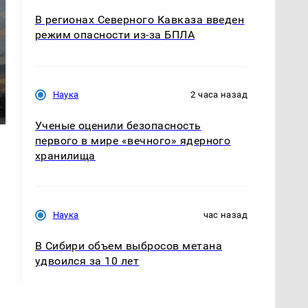
В регионах Северного Кавказа введен
режим опасности из-за БПЛА
СМИ: В Химках на
полицейскую
В магазинах России
Наука
2 часа назад
машину напали и
ажиотаж из-за этого
подожгли.
продукта: что купить?
Ученые оценили безопасность
первого в мире «вечного» ядерного
хранилища
Наука
час назад
В Сибири объем выбросов метана
удвоился за 10 лет