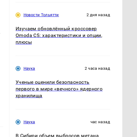
Новости Тольятти
2 дня назад
Изучаем обновлённый кроссовер
т
Omoda C5: характеристики и опции,
плюсы
Наука
2 часа назад
Ученые оценили безопасность
первого в мире «вечного» ядерного
хранилища
Наука
час назад
В Сибири объем выбросов метана