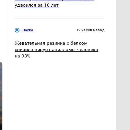
удвоился за 10 лет
Наука
12 часов назад
Жевательная резинка с белком
снизила вирус папилломы человека
на 93%
СМИ: В Химках на
полицейскую
В магазинах России
машину напали и
ажиотаж из-за этого