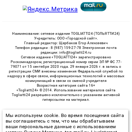
Наименование: сетевое издание TOGLIATTI24 (ТОЛЬЯТТИ24)
Учредитель: ООО «Городской сайт».
Главный редактор: Щербаков Егор Алексеевич
Телефон редакции : 8 (987) 159-27-78 Электронная почта
редакции: info@togliatti24.ru
Сетевое издание «TOGLIATTI24» зарегистрировано
Роскомнадзором, регистрационный номер серии ЭЛ № ФС 77-
79071 от 15 сентября 2020 года. 29 января 2026 г. в запись о
регистрации СМИ внесены изменения Федеральной службой по
надзору в сфере связи, информационных технологий и массовых
коммуникаций в связи со сменой учредителя
Возрастная категория сайта 16+
«Togliatti24» © 2014. Использование материалов сайта
Togliatti24 разрешено исключительно с указанием активной
гиперссылки на материал.
Мы используем cookie. Во время посещения сайта
© 2026 «Togliatti24» | Все права защищены
вы соглашаетесь с тем, что мы обрабатываем
ваши персональные данные с использованием
Возрастная категория сайта 16+