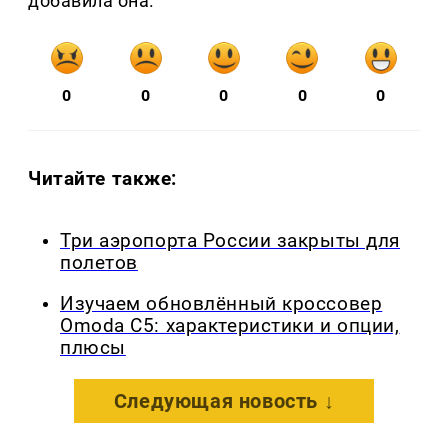
добавила она.
0
0
0
0
0
Читайте также:
Три аэропорта России закрыты для
полетов
Изучаем обновлённый кроссовер
Omoda C5: характеристики и опции,
плюсы
Следующая новость ↓