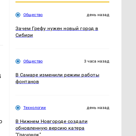
Общество
день назад
Зачем Грефу нужен новый город в
Сибири
Общество
3 часа назад
д
В Самаре изменили режим работы
фонтанов
Технологии
день назад
о
В Нижнем Новгороде создали
обновленную версию катера
"Грачонок"