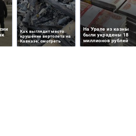
сии
На Урале из казны
Как выглядит место
ак
были украдены 18
крушение вертолета на
миллионов рублей
Кавказе: смотреть