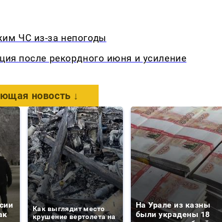
жим ЧС из-за непогоды
кция после рекордного июня и усиление
ющая новость ↓
сии
На Урале из казны
Как выглядит место
ак
были украдены 18
крушение вертолета на