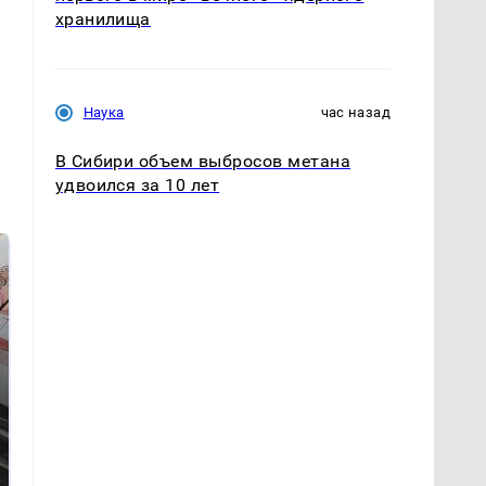
хранилища
Наука
час назад
В Сибири объем выбросов метана
удвоился за 10 лет
Не ешьте эту
В ОАЭ произошло
готовую еду из
жестокое убийство