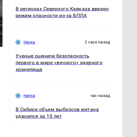
В регионах Северного Кавказа введен
режим опасности из-за БПЛА
Не ешьте эту
В ОАЭ произошло
готовую еду из
жестокое убийство
магазина: список
криптомиллионера
Наука
2 часа назад
Ученые оценили безопасность
первого в мире «вечного» ядерного
хранилища
Наука
час назад
В Сибири объем выбросов метана
удвоился за 10 лет