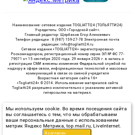
Наименование: сетевое издание TOGLIATTI24 (ТОЛЬЯТТИ24)
Учредитель: ООО «Городской сайт».
Главный редактор: Щербаков Егор Алексеевич
Телефон редакции : 8 (987) 159-27-78 Электронная почта
редакции: info@togliatti24.ru
Сетевое издание «TOGLIATTI24» зарегистрировано
Роскомнадзором, регистрационный номер серии ЭЛ № ФС 77-
79071 от 15 сентября 2020 года. 29 января 2026 г. в запись о
регистрации СМИ внесены изменения Федеральной службой по
надзору в сфере связи, информационных технологий и массовых
коммуникаций в связи со сменой учредителя
Возрастная категория сайта 16+
«Togliatti24» © 2014. Использование материалов сайта
Togliatti24 разрешено исключительно с указанием активной
гиперссылки на материал.
Мы используем cookie. Во время посещения сайта
© 2026 «Togliatti24» | Все права защищены
вы соглашаетесь с тем, что мы обрабатываем
ваши персональные данные с использованием
Возрастная категория сайта 16+
метрик Яндекс Метрика, top.mail.ru, LiveInternet.
Политика конфиденциальности
Я согласен