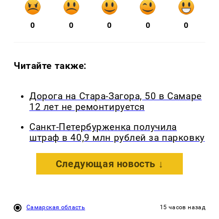
0
0
0
0
0
Читайте также:
Дорога на Стара-Загора, 50 в Самаре
12 лет не ремонтируется
Санкт-Петербурженка получила
штраф в 40,9 млн рублей за парковку
Следующая новость ↓
Самарская область
15 часов назад